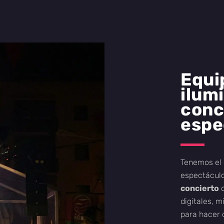
Equi
ilum
conc
espe
Tenemos el 
espectácul
concierto
o
digitales, m
para hacer 