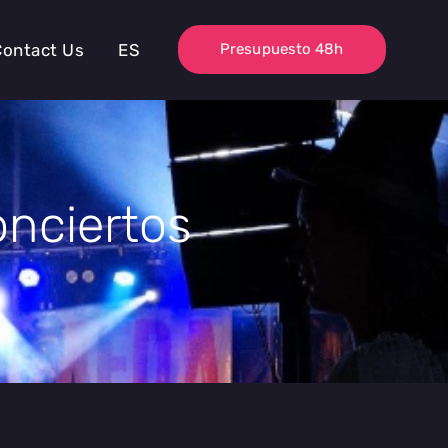
Contact Us
ES
Presupuesto 48h
onciertos