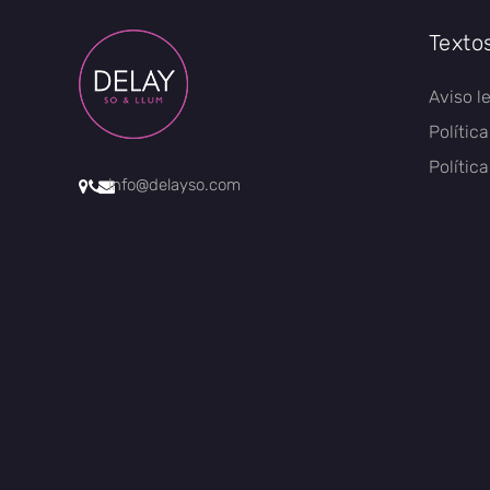
Texto
Aviso l
Polític
Polític
info@delayso.com